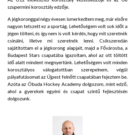
szupermini korosztály edzője.
A jégkoronggal négy évesen ismerkedtem meg, már elsőre
nagyon tetszett ez a sportág. Lehetőségem volt sok időt a
jégen tölteni, és így nem is volt kérdés, hogy mit szeretnék
csinálni, illetve mi szeretnék lenni. Csíkszeredán
sajátítottam el a jégkorong alapjait, majd a Fővárosba, a
Budapest Stars csapatába igazoltam, ahol az ott töltött
idő alatt mindent megnyertünk. Lehetőségem volt minden
korosztályos válogatottban szerepelnem, végül
pályafutásomat az Újpest felnőtt csapatában fejeztem be.
Azóta az Óbuda Hockey Academy dolgozom, mint edző,
ahol a gyerekek egyéni és csapat szintű fejlesztésén
dolgozunk.