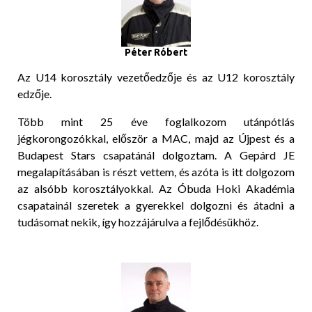
Péter Róbert
Az U14 korosztály vezetőedzője és az U12 korosztály
edzője.
Több mint 25 éve foglalkozom utánpótlás
jégkorongozókkal, először a MAC, majd az Újpest és a
Budapest Stars csapatánál dolgoztam. A Gepárd JE
megalapításában is részt vettem, és azóta is itt dolgozom
az alsóbb korosztályokkal. Az Óbuda Hoki Akadémia
csapatainál szeretek a gyerekkel dolgozni és átadni a
tudásomat nekik, így hozzájárulva a fejlődésükhöz.