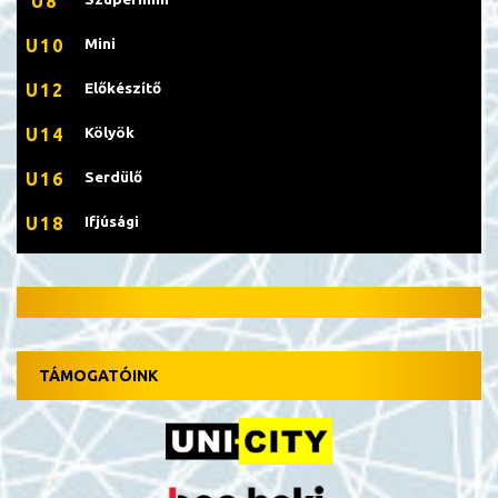
U8
Mini
U10
Előkészítő
U12
Kölyök
U14
Serdülő
U16
Ifjúsági
U18
TÁMOGATÓINK