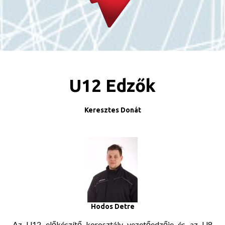
U12 Edzők
Keresztes Donát
Hodos Detre
Az U12 előkészítő korosztály vezetőedzője és az U8