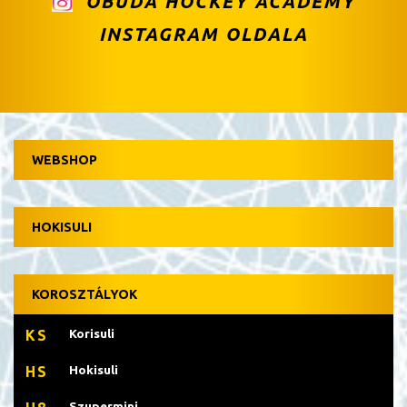
ÓBUDA HOCKEY ACADEMY
INSTAGRAM OLDALA
WEBSHOP
HOKISULI
KOROSZTÁLYOK
Korisuli
KS
Hokisuli
HS
Szupermini