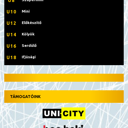
U8
Mini
U10
Előkészítő
U12
Kölyök
U14
Serdülő
U16
Ifjúsági
U18
TÁMOGATÓINK