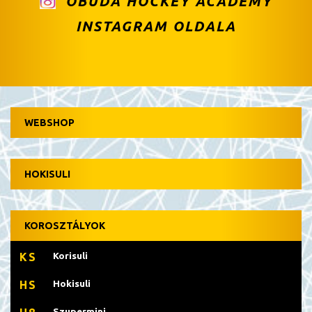
ÓBUDA HOCKEY ACADEMY
INSTAGRAM OLDALA
WEBSHOP
HOKISULI
KOROSZTÁLYOK
Korisuli
KS
Hokisuli
HS
Szupermini